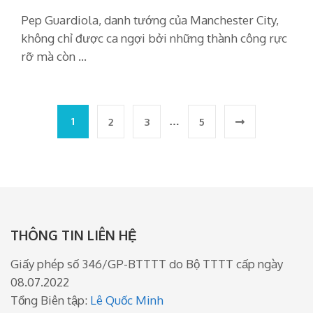
Pep Guardiola, danh tướng của Manchester City,
không chỉ được ca ngợi bởi những thành công rực
rỡ mà còn …
Phân
1
…
2
3
5
trang
bài
viết
THÔNG TIN LIÊN HỆ
Giấy phép số 346/GP-BTTTT do Bộ TTTT cấp ngày
08.07.2022
Tổng Biên tập:
Lê Quốc Minh