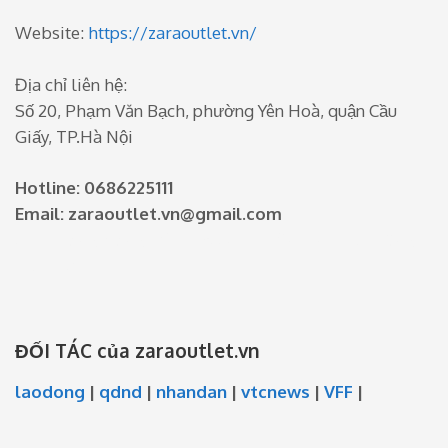
Website:
https://zaraoutlet.vn/
Địa chỉ liên hệ:
Số 20, Phạm Văn Bạch, phường Yên Hoà, quận Cầu
Giấy, TP.Hà Nội
Hotline: 0686225111
Email: zaraoutlet.vn@gmail.com
SBT trong bóng đá – Tiêu chí phân định đội thắng,
đội thua
ĐỐI TÁC của zaraoutlet.vn
laodong
|
qdnd
|
nhandan
|
vtcnews
|
VFF
|