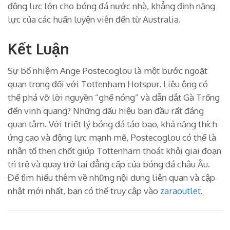
động lực lớn cho bóng đá nước nhà, khẳng định năng
lực của các huấn luyện viên đến từ Australia.
Kết Luận
Sự bổ nhiệm Ange Postecoglou là một bước ngoặt
quan trọng đối với Tottenham Hotspur. Liệu ông có
thể phá vỡ lời nguyền “ghế nóng” và dẫn dắt Gà Trống
đến vinh quang? Những dấu hiệu ban đầu rất đáng
quan tâm. Với triết lý bóng đá táo bạo, khả năng thích
ứng cao và động lực mạnh mẽ, Postecoglou có thể là
nhân tố then chốt giúp Tottenham thoát khỏi giai đoạn
trì trệ và quay trở lại đẳng cấp của bóng đá châu Âu.
Để tìm hiểu thêm về những nội dung liên quan và cập
nhật mới nhất, bạn có thể truy cập vào
zaraoutlet
.