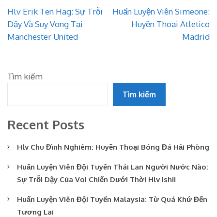
Điều
Hlv Erik Ten Hag: Sự Trỗi
Huấn Luyện Viên Simeone:
hướng
Dậy Và Suy Vong Tại
Huyền Thoại Atletico
bài
Manchester United
Madrid
viết
Tìm kiếm
Tìm kiếm
Recent Posts
Hlv Chu Đình Nghiêm: Huyền Thoại Bóng Đá Hải Phòng
Huấn Luyện Viên Đội Tuyển Thái Lan Người Nước Nào:
Sự Trỗi Dậy Của Voi Chiến Dưới Thời Hlv Ishii
Huấn Luyện Viên Đội Tuyển Malaysia: Từ Quá Khứ Đến
Tương Lai