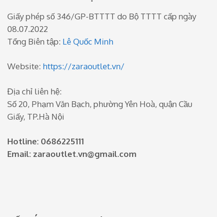
Giấy phép số 346/GP-BTTTT do Bộ TTTT cấp ngày
08.07.2022
Tổng Biên tập:
Lê Quốc Minh
Website:
https://zaraoutlet.vn/
Địa chỉ liên hệ:
Số 20, Phạm Văn Bạch, phường Yên Hoà, quận Cầu
Giấy, TP.Hà Nội
Hotline: 0686225111
Email: zaraoutlet.vn@gmail.com
SBT trong bóng đá – Tiêu chí phân định đội thắng,
đội thua