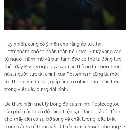
Tuy nhiên, cũng có ý kiến cho rằng áp lực tại
Tottenham không hoàn toàn tiêu cực. Sự kỳ vọng cao
từ người hâm mộ và ban lãnh đạo có thể là động lực
thúc đẩy Postecoglou và các cầu thủ nỗ lực hơn. Hơn
nữa, nguồn lực tài chính của Tottenham cũng là một
lợi thế so với Celtic, giúp ông có nhiều lựa chọn hơn
trong việc xây dựng đội hình.
Để thực hiện triết lý bóng đá của mình, Postecoglou
cần phải cải thiện đội hình hiện tại. Đánh giá đội hình
cho thấy cần có sự bổ sung về chất lượng, đặc biệt
trong các vị trí trọng yếu. Chiến lược chuyển nhượng sẽ